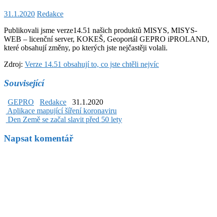
31.1.2020
Redakce
Publikovali jsme verze14.51 našich produktů MISYS, MISYS-
WEB – licenční server, KOKEŠ, Geoportál GEPRO iPROLAND,
které obsahují změny, po kterých jste nejčastěji volali.
Zdroj:
Verze 14.51 obsahují to, co jste chtěli nejvíc
Související
GEPRO
Redakce
31.1.2020
Post
Aplikace mapující šíření koronaviru
Den Země se začal slavit před 50 lety
navigation
Napsat komentář