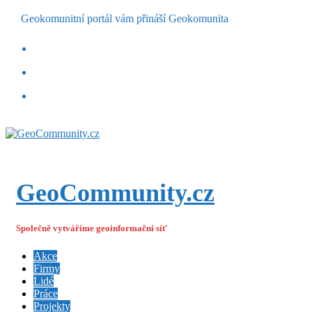
Geokomunitní portál vám přináší Geokomunita
GeoCommunity.cz
Společně vytváříme geoinformační síť
Akce
Firmy
Lidé
Práce
Projekty