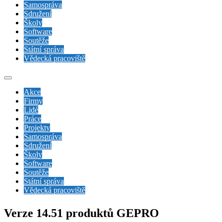
Samospráva
Sdružení
Školy
Software
Soutěže
Státní správa
Vědecká pracoviště
Akce
Firmy
Lidé
Práce
Projekty
Samospráva
Sdružení
Školy
Software
Soutěže
Státní správa
Vědecká pracoviště
Verze 14.51 produktů GEPRO