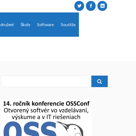
družení
Školy
Software
Soutěže
Search
for: