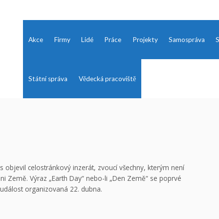
Akce
Firmy
Lidé
Práce
Projekty
Samospráva
S
Státní správa
Vědecká pracoviště
bjevil celostránkový inzerát, zvoucí všechny, kterým není
Dni Země. Výraz „Earth Day“ nebo-li „Den Země“ se poprvé
 událost organizovaná 22. dubna.