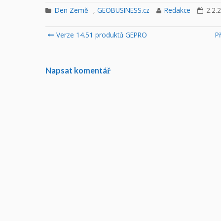
Den Země
,
GEOBUSINESS.cz
Redakce
2.2.
Post
Verze 14.51 produktů GEPRO
Př
navigation
Napsat komentář