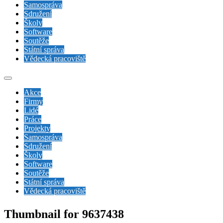
Samospráva
Sdružení
Školy
Software
Soutěže
Státní správa
Vědecká pracoviště
Akce
Firmy
Lidé
Práce
Projekty
Samospráva
Sdružení
Školy
Software
Soutěže
Státní správa
Vědecká pracoviště
Thumbnail for 9637438