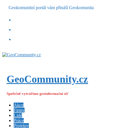
Geokomunitní portál vám přináší Geokomunita
GeoCommunity.cz
Společně vytváříme geoinformační síť
Akce
Firmy
Lidé
Práce
Projekty