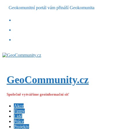
Geokomunitní portál vám přináší Geokomunita
GeoCommunity.cz
Společně vytváříme geoinformační síť
Akce
Firmy
Lidé
Práce
Projekty