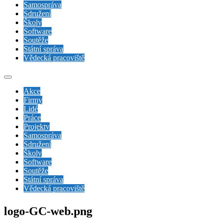
Samospráva
Sdružení
Školy
Software
Soutěže
Státní správa
Vědecká pracoviště
Akce
Firmy
Lidé
Práce
Projekty
Samospráva
Sdružení
Školy
Software
Soutěže
Státní správa
Vědecká pracoviště
logo-GC-web.png