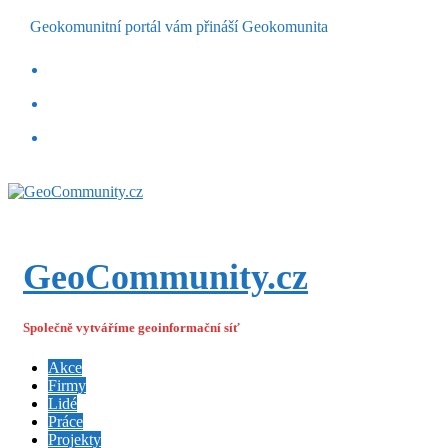
Geokomunitní portál vám přináší Geokomunita
GeoCommunity.cz
Společně vytváříme geoinformační síť
Akce
Firmy
Lidé
Práce
Projekty