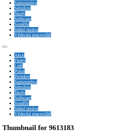
Samospráva
Sdružení
Školy
Software
Soutěže
Státní správa
Vědecká pracoviště
Akce
Firmy
Lidé
Práce
Projekty
Samospráva
Sdružení
Školy
Software
Soutěže
Státní správa
Vědecká pracoviště
Thumbnail for 9613183