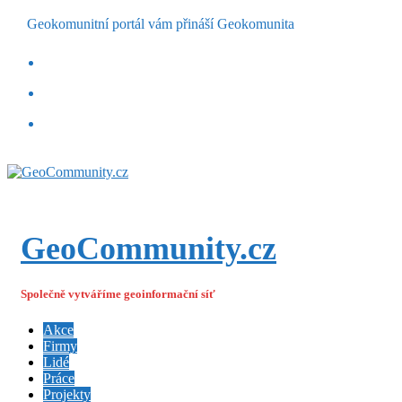
Geokomunitní portál vám přináší Geokomunita
GeoCommunity.cz
Společně vytváříme geoinformační síť
Akce
Firmy
Lidé
Práce
Projekty