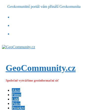
Geokomunitní portál vám přináší Geokomunita
GeoCommunity.cz
Společně vytváříme geoinformační síť
Akce
Firmy
Lidé
Práce
Projekty