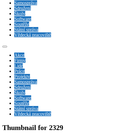
Samospráva
Sdružení
Školy
Software
Soutěže
Státní správa
Vědecká pracoviště
Akce
Firmy
Lidé
Práce
Projekty
Samospráva
Sdružení
Školy
Software
Soutěže
Státní správa
Vědecká pracoviště
Thumbnail for 2329