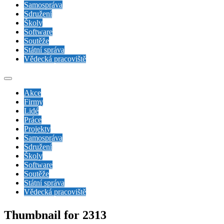
Samospráva
Sdružení
Školy
Software
Soutěže
Státní správa
Vědecká pracoviště
Akce
Firmy
Lidé
Práce
Projekty
Samospráva
Sdružení
Školy
Software
Soutěže
Státní správa
Vědecká pracoviště
Thumbnail for 2313