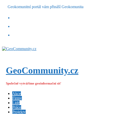
Geokomunitní portál vám přináší Geokomunita
GeoCommunity.cz
Společně vytváříme geoinformační síť
Akce
Firmy
Lidé
Práce
Projekty