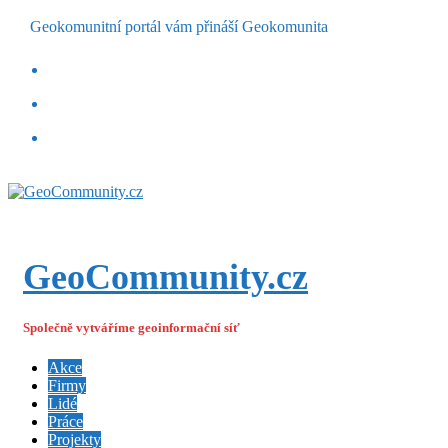
Geokomunitní portál vám přináší Geokomunita
GeoCommunity.cz
Společně vytváříme geoinformační síť
Akce
Firmy
Lidé
Práce
Projekty