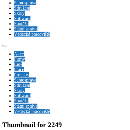
Samospráva
Sdružení
Školy
Software
Soutěže
Státní správa
Vědecká pracoviště
Akce
Firmy
Lidé
Práce
Projekty
Samospráva
Sdružení
Školy
Software
Soutěže
Státní správa
Vědecká pracoviště
Thumbnail for 2249