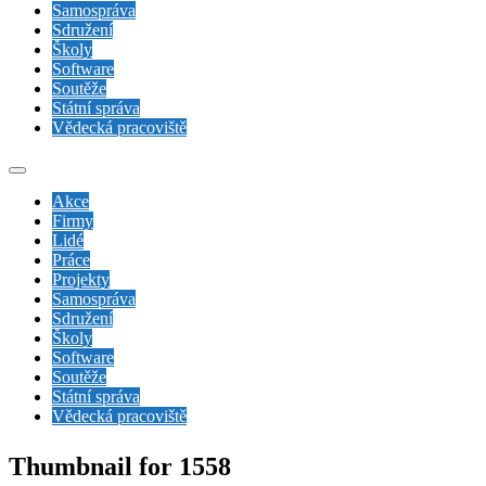
Samospráva
Sdružení
Školy
Software
Soutěže
Státní správa
Vědecká pracoviště
Akce
Firmy
Lidé
Práce
Projekty
Samospráva
Sdružení
Školy
Software
Soutěže
Státní správa
Vědecká pracoviště
Thumbnail for 1558