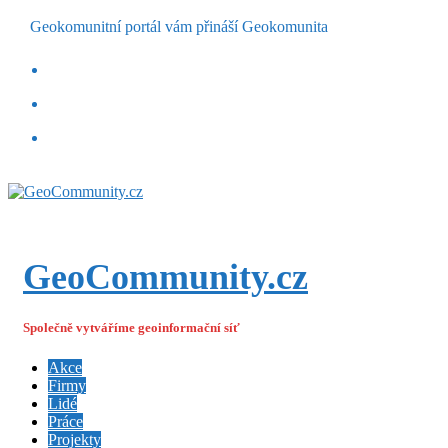
Geokomunitní portál vám přináší Geokomunita
GeoCommunity.cz
Společně vytváříme geoinformační síť
Akce
Firmy
Lidé
Práce
Projekty