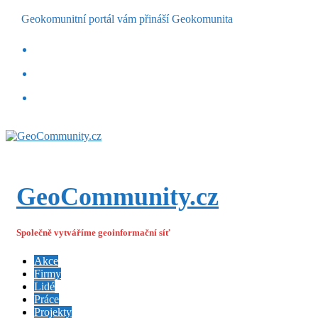
Geokomunitní portál vám přináší Geokomunita
GeoCommunity.cz
Společně vytváříme geoinformační síť
Akce
Firmy
Lidé
Práce
Projekty