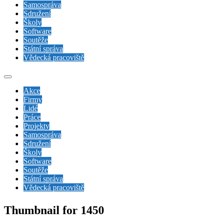
Samospráva
Sdružení
Školy
Software
Soutěže
Státní správa
Vědecká pracoviště
Akce
Firmy
Lidé
Práce
Projekty
Samospráva
Sdružení
Školy
Software
Soutěže
Státní správa
Vědecká pracoviště
Thumbnail for 1450