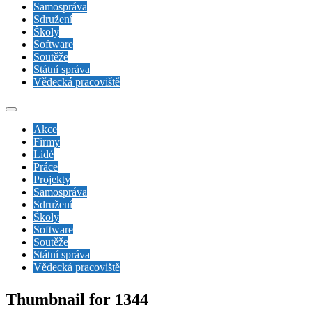
Samospráva
Sdružení
Školy
Software
Soutěže
Státní správa
Vědecká pracoviště
Akce
Firmy
Lidé
Práce
Projekty
Samospráva
Sdružení
Školy
Software
Soutěže
Státní správa
Vědecká pracoviště
Thumbnail for 1344