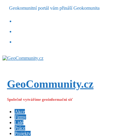
Geokomunitní portál vám přináší Geokomunita
GeoCommunity.cz
Společně vytváříme geoinformační síť
Akce
Firmy
Lidé
Práce
Projekty