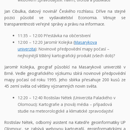
Jan Cibulka, datový novinář Českého rozhlasu. Dříve na stejné
pozici působil ve vydavatelství Economia. Věnuje se
transparentnosti veřejné správy a právu na informace.
11:35 – 12:00 Přestávka na občerstvení
12:00 – 12:20 Jaromír Kolejka (
Masarykova
univerzita
): Novinové předpovědní mapy počasí –
nejhojnější tištěný kartografický produkt (všech dob)?
Jaromír Kolejka, geograf působící na Masarykově univerzitě v
Brně. Vedle geografického výzkumu sbírá novinové předpovědní
mapy počasí od roku 1995. Jeho sbírka přesahuje 200 kusů ze
45 zemí světa od většiny významných novin světa.
12:20 – 12:40 Rostislav Nétek (Univerzita Palackého v
Olomouci): Kartografie a (nová) média – případová
studie na meteorologické a klimatické zpravodajství
Rostislav Nétek, odborný asistent na Katedře geoinformatiky UP
Olomouc, se zabývá webovou kartografií, geoinformatickými a