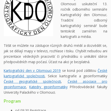
Olomouci uskuteční 13.
ročník odborného semináře
Kartografický den Olomouc.
Tradiční odborný
kartografický seminář bude
tentokrát zaměřen na
kartografii a média.
Těšit se můžete na zástupce různých druhů médií a dozvědět se,
jak se dělají mapy v televizi, rozhlase i tisku. Chybět nebudou ani
prezentace vědeckých pracovišť či přednášku o unikátní sbírce
předpovědních map počasí. Účast na akci je bezplatná.
Kartografický den v Olomouci 2019
se koná pod záštitou
České
kartografické společnosti
, Sekce kartografie a geoinformatiky
České geografické společnosti
,
České asociace pro
geoinformace
,
Katedry geoinformatiky
Přírodovědecké fakulty
Univerzity Palackého v Olomouci.
Program
od 09:30 Registrace