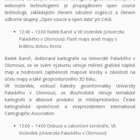
webovými technologiemi. Je propagátorem open source
technologií, zakládajícím členem sdružení osgeo.cz a členem
odborné skupiny „Open source a open data“ při CAGI.
12:40 – 13:00 Radek Barvíř a Vít Voženílek (Univerzita
Palackého v Olomouci): Flash maps aneb mapy s
krátkou dobou života
Radek Barvíř, doktorand kartografie na Univerzitě Palackého v
Olomouci, se ve svém výzkumu věnuje měření grafické náplně
map a hodnocení zaplněnosti mapové kresby v závislosti na
účelu mapy a také geoprostorového 3D tisku.
Vít Voženílek, vedoucí Katedry geoinformatiky Univerzity
Palackého v Olomouci, se dlouhodobě věnuje tematické
kartografii a atlasové produkci. Je místopředsedou České
kartografické společnosti a viceprezidentem International
Cartographic Association.
13:00 – 14:00 Diskuze a zakončení semináře, Vít
Voženílek (Univerzita Palackého v Olomouci)