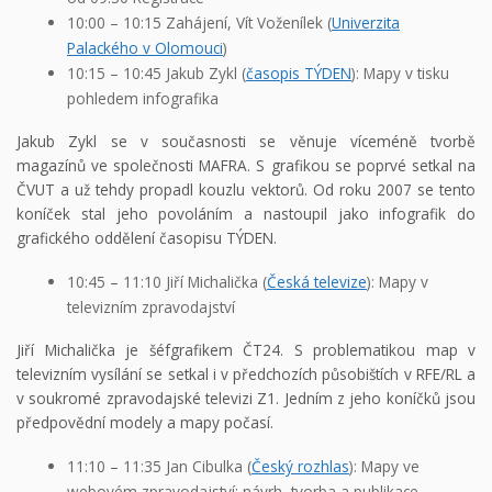
10:00 – 10:15 Zahájení, Vít Voženílek (
Univerzita
Palackého v Olomouci
)
10:15 – 10:45 Jakub Zykl (
časopis TÝDEN
): Mapy v tisku
pohledem infografika
Jakub Zykl se v současnosti se věnuje víceméně tvorbě
magazínů ve společnosti MAFRA. S grafikou se poprvé setkal na
ČVUT a už tehdy propadl kouzlu vektorů. Od roku 2007 se tento
koníček stal jeho povoláním a nastoupil jako infografik do
grafického oddělení časopisu TÝDEN.
10:45 – 11:10 Jiří Michalička (
Česká televize
): Mapy v
televizním zpravodajství
Jiří Michalička je šéfgrafikem ČT24. S problematikou map v
televizním vysílání se setkal i v předchozích působištích v RFE/RL a
v soukromé zpravodajské televizi Z1. Jedním z jeho koníčků jsou
předpovědní modely a mapy počasí.
11:10 – 11:35 Jan Cibulka (
Český rozhlas
): Mapy ve
webovém zpravodajství: návrh, tvorba a publikace