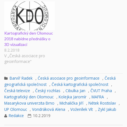
Kartografický den Olomouc
2018 nabídne přednášky o
3D vizualizaci
8.2.2018
V „Česká asociace pro
geoinformace“
Barvíř Radek
,
Česká asociace pro geoinformace
,
Česká
geografická společnost
,
Česká kartografická společnost
,
Česká televize
,
Český rozhlas
,
Cibulka Jan
,
ČVUT Praha
,
Kartografický den Olomouc
,
Kolejka Jaromír
,
MAFRA
,
Masarykova univerzita Brno
,
Michalička Jiří
,
Nétek Rostislav
,
UP Olomouc
,
Vondráková Alena
,
Voženílek Vít
,
Zykl Jakub
Redakce
10.2.2019