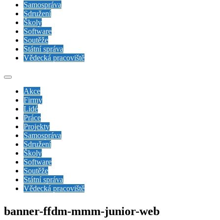
Samospráva
Sdružení
Školy
Software
Soutěže
Státní správa
Vědecká pracoviště
Akce
Firmy
Lidé
Práce
Projekty
Samospráva
Sdružení
Školy
Software
Soutěže
Státní správa
Vědecká pracoviště
banner-ffdm-mmm-junior-web