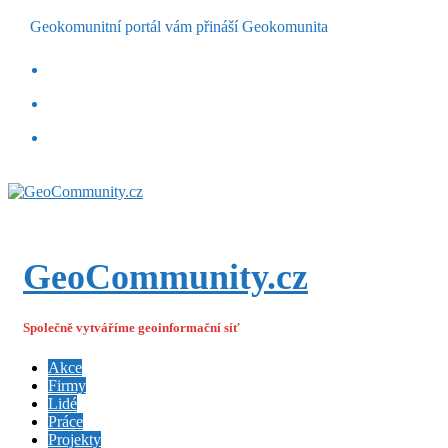
Geokomunitní portál vám přináší Geokomunita
GeoCommunity.cz
Společně vytváříme geoinformační síť
Akce
Firmy
Lidé
Práce
Projekty