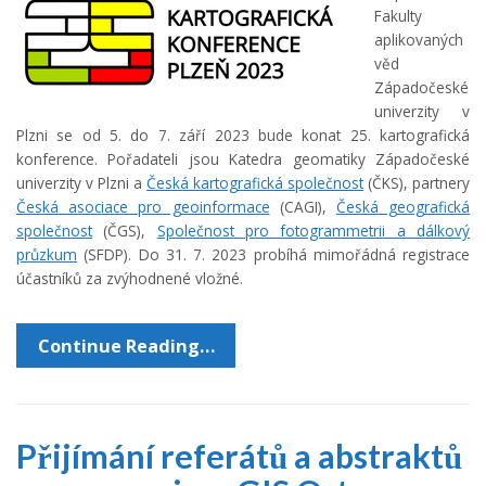
Fakulty
aplikovaných
věd
Západočeské
univerzity v
Plzni se od 5. do 7. září 2023 bude konat 25. kartografická
konference. Pořadateli jsou Katedra geomatiky Západočeské
univerzity v Plzni a
Česká kartografická společnost
(ČKS), partnery
Česká asociace pro geoinformace
(CAGI),
Česká geografická
společnost
(ČGS),
Společnost pro fotogrammetrii a dálkový
průzkum
(SFDP). Do 31. 7. 2023 probíhá mimořádná registrace
účastníků za zvýhodnené vložné.
Continue Reading…
Přijímání referátů a abstraktů