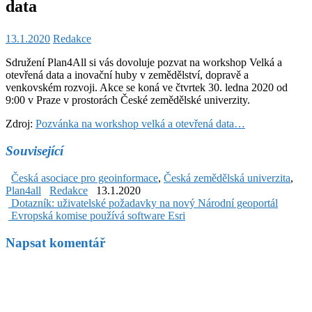
data
13.1.2020
Redakce
Sdružení Plan4All si vás dovoluje pozvat na workshop Velká a
otevřená data a inovační huby v zemědělství, dopravě a
venkovském rozvoji. Akce se koná ve čtvrtek 30. ledna 2020 od
9:00 v Praze v prostorách České zemědělské univerzity.
Zdroj:
Pozvánka na workshop velká a otevřená data…
Související
Česká asociace pro geoinformace
,
Česká zemědělská univerzita
,
Plan4all
Redakce
13.1.2020
Post
Dotazník: uživatelské požadavky na nový Národní geoportál
Evropská komise používá software Esri
navigation
Napsat komentář