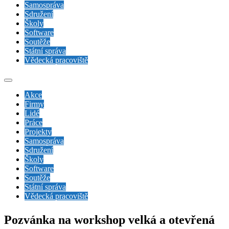
Samospráva
Sdružení
Školy
Software
Soutěže
Státní správa
Vědecká pracoviště
Akce
Firmy
Lidé
Práce
Projekty
Samospráva
Sdružení
Školy
Software
Soutěže
Státní správa
Vědecká pracoviště
Pozvánka na workshop velká a otevřená