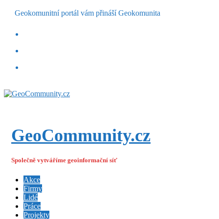
Geokomunitní portál vám přináší Geokomunita
GeoCommunity.cz
Společně vytváříme geoinformační síť
Akce
Firmy
Lidé
Práce
Projekty