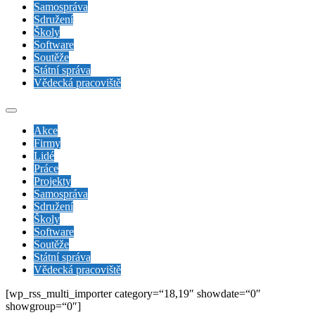
Samospráva
Sdružení
Školy
Software
Soutěže
Státní správa
Vědecká pracoviště
Akce
Firmy
Lidé
Práce
Projekty
Samospráva
Sdružení
Školy
Software
Soutěže
Státní správa
Vědecká pracoviště
[wp_rss_multi_importer category=“18,19″ showdate=“0″
showgroup=“0″]