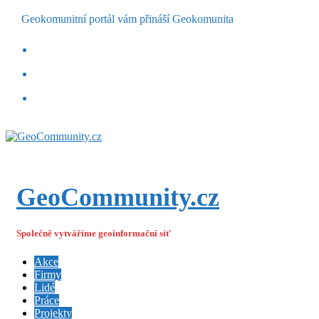
Geokomunitní portál vám přináší Geokomunita
GeoCommunity.cz
Společně vytváříme geoinformační síť
Akce
Firmy
Lidé
Práce
Projekty