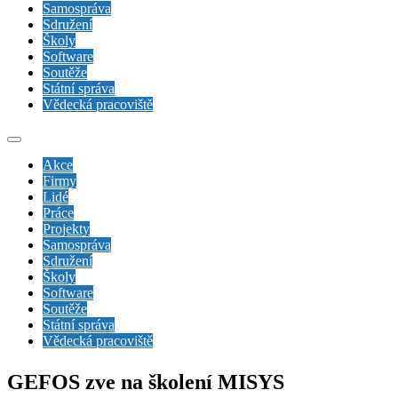
Samospráva
Sdružení
Školy
Software
Soutěže
Státní správa
Vědecká pracoviště
Akce
Firmy
Lidé
Práce
Projekty
Samospráva
Sdružení
Školy
Software
Soutěže
Státní správa
Vědecká pracoviště
GEFOS zve na školení MISYS