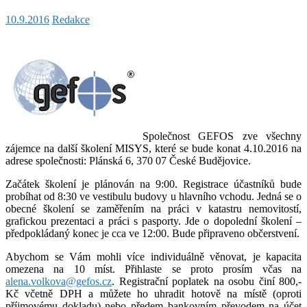
10.9.2016
Redakce
Společnost GEFOS zve všechny
zájemce na další školení MISYS, které se bude konat 4.10.2016 na
adrese společnosti: Plánská 6, 370 07 České Budějovice.
Začátek školení je plánován na 9:00. Registrace účastníků bude
probíhat od 8:30 ve vestibulu budovy u hlavního vchodu. Jedná se o
obecné školení se zaměřením na práci v katastru nemovitostí,
grafickou prezentaci a práci s pasporty. Jde o dopolední školení –
předpokládaný konec je cca ve 12:00. Bude připraveno občerstvení.
Abychom se Vám mohli více individuálně věnovat, je kapacita
omezena na 10 míst. Přihlaste se proto prosím včas na
alena.volkova@gefos.cz
. Registrační poplatek na osobu činí 800,-
Kč včetně DPH a můžete ho uhradit hotově na místě (oproti
příjmovému dokladu) nebo předem bankovním převodem na účet