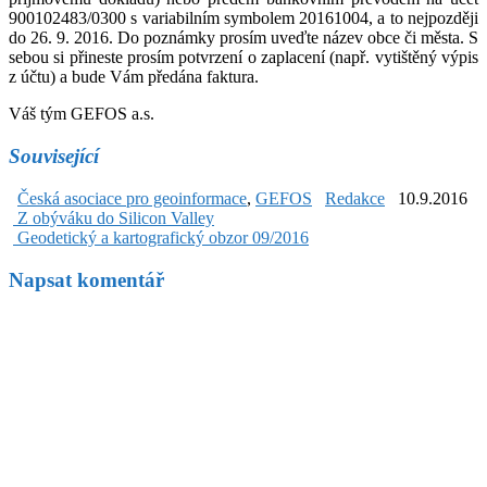
900102483/0300 s variabilním symbolem 20161004, a to nejpozději
do 26. 9. 2016. Do poznámky prosím uveďte název obce či města. S
sebou si přineste prosím potvrzení o zaplacení (např. vytištěný výpis
z účtu) a bude Vám předána faktura.
Váš tým GEFOS a.s.
Související
Česká asociace pro geoinformace
,
GEFOS
Redakce
10.9.2016
Post
Z obýváku do Silicon Valley
Geodetický a kartografický obzor 09/2016
navigation
Napsat komentář