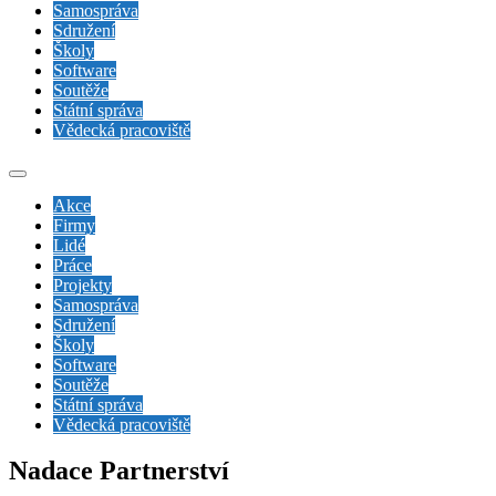
Samospráva
Sdružení
Školy
Software
Soutěže
Státní správa
Vědecká pracoviště
Akce
Firmy
Lidé
Práce
Projekty
Samospráva
Sdružení
Školy
Software
Soutěže
Státní správa
Vědecká pracoviště
Nadace Partnerství