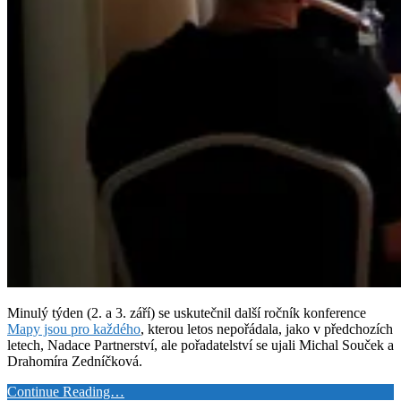
Minulý týden (2. a 3. září) se uskutečnil další ročník konference
Mapy jsou pro každého
, kterou letos nepořádala, jako v předchozích
letech, Nadace Partnerství, ale pořadatelství se ujali Michal Souček a
Drahomíra Zedníčková.
Continue Reading…